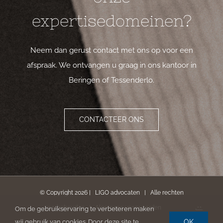
expertisedomeinen?
Neem dan gerust contact met ons op voor een
afspraak. We ontvangen u graag in ons kantoor in
Beringen of Tessenderlo.
CONTACTEER ONS
© Copyright
2026 | LIGO advocaten | Alle rechten
voorbehouden |
Algemene voorwaarden
Om de gebruikservaring te verbeteren maken
OK
wij gebruik van cookies. Door deze site te