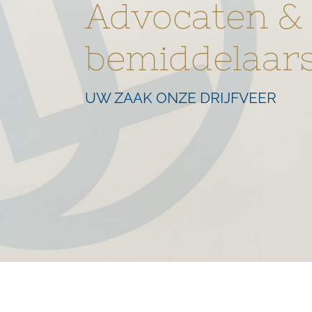
Advocaten &
bemiddelaar
UW ZAAK ONZE DRIJFVEER