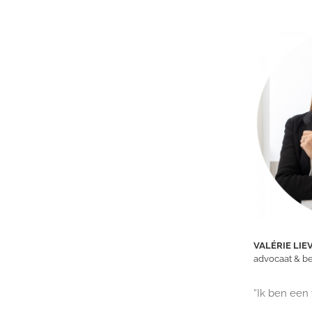
VALÉRIE LI
advocaat & b
“Ik ben een