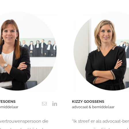
EVESOENS
KIZZY GOOSSENS
emiddelaar
advocaat & bemiddelaar
 vertrouwenspersoon die
“Ik streef er als advocaat-b