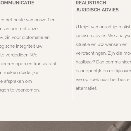
COMMUNICATIE
REALISTISCH
JURIDISCH ADVIES
n het beste van onszelf en
U krijgt van ons altijd realis
ons in om met onze
juridisch advies. We analy
, zin voor diplomatie en
situatie en uw wensen en
gische integriteit uw
verwachtingen. Zijn die moe
 te verdedigen. We
haalbaar? Dan communice
ceren open en transparant
daar openlijk en eerlijk ov
en maken duidelijke
we op zoek naar het beste
ële afspraken om
alternatief.
ingen te voorkomen.