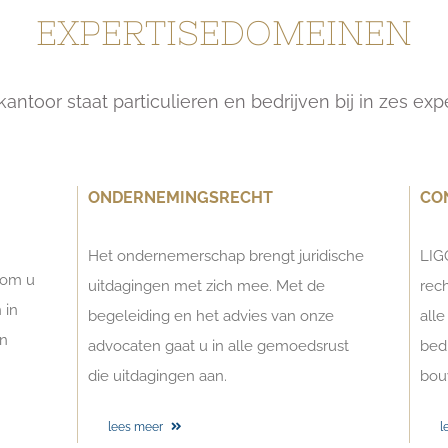
EXPERTISEDOMEINEN
ntoor staat particulieren en bedrijven bij in zes ex
ONDERNEMINGSRECHT
CO
Het ondernemerschap brengt juridische
LIG
 om u
uitdagingen met zich mee. Met de
rech
 in
begeleiding en het advies van onze
alle
n
advocaten gaat u in alle gemoedsrust
bedr
die uitdagingen aan.
bou
lees meer
l