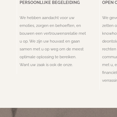
PERSOONLIJKE BEGELEIDING
OPEN 
We hebben aandacht voor uw
We geve
emoties, zorgen en behoeften, en
zetten 
bouwen een vertrouwensrelatie met
knowhow
u op. We zijn uw houvast en gaan
deontolo
samen met u op weg om de meest
rechten
optimale oplossing te bereiken.
communi
Want uw zaak is ook de onze.
met u, 
financi
verrass