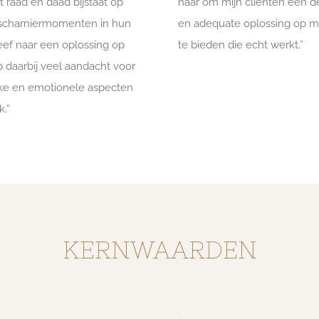
raad en daad bijstaat op
naar om mijn cliënten een 
 scharniermomenten in hun
en adequate oplossing op 
reef naar een oplossing op
te bieden die echt werkt.”
 daarbij veel aandacht voor
ke en emotionele aspecten
.”
KERNWAARDEN