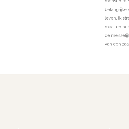
mensen met 
belangrijke
leven. Ik st
maat en heb
de menselij
van een zaak