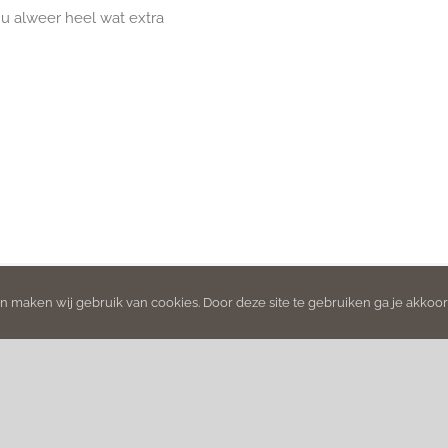
 u alweer heel wat extra
 maken wij gebruik van cookies. Door deze site te gebruiken ga je akkoo
rbehouden |
Algemene voorwaarden