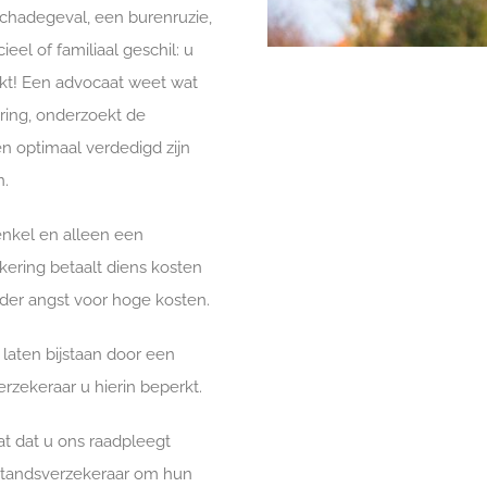
 schadegeval, een burenruzie,
el of familiaal geschil: u
nkt! Een advocaat weet wat
jaring, onderzoekt de
n optimaal verdedigd zijn
n.
enkel en alleen een
ering betaalt diens kosten
er angst voor hoge kosten.
laten bijstaan door een
rzekeraar u hierin beperkt.
at dat u ons raadpleegt
standsverzekeraar om hun