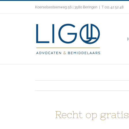
Skip
Koerselsesteenweg 56 | 3580 Beringen
|
T 011 42 52 48
to
content
Recht op grati