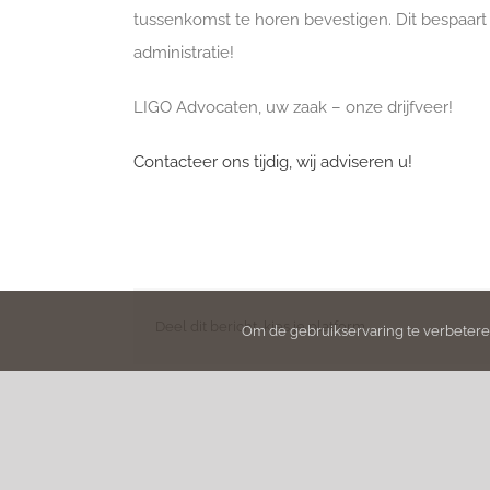
tussenkomst te horen bevestigen. Dit bespaart
administratie!
LIGO Advocaten, uw zaak – onze drijfveer!
Contacteer ons tijdig, wij adviseren u!
Deel dit bericht, kies je platform.
Om de gebruikservaring te verbeteren
© Copyright
2026 | LIGO advocaten | Alle rechten voo